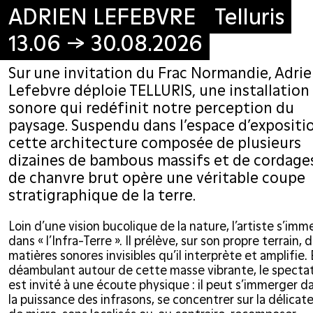
ADRIEN LEFEBVRE Telluris
ADRIEN LEFEBVRE Telluris
13.06 → 30.08.2026
13.06 → 30.08.2026
Sur une invitation du Frac Normandie, Adri
Lefebvre déploie TELLURIS, une installation
sonore qui redéfinit notre perception du
paysage. Suspendu dans l’espace d’expositi
cette architecture composée de plusieurs
dizaines de bambous massifs et de cordage
de chanvre brut opère une véritable coupe
stratigraphique de la terre.
Loin d’une vision bucolique de la nature, l’artiste s’im
dans « l’Infra-Terre ». Il prélève, sur son propre terrain, 
matières sonores invisibles qu’il interprète et amplifie.
déambulant autour de cette masse vibrante, le specta
est invité à une écoute physique : il peut s’immerger d
la puissance des infrasons, se concentrer sur la délicat