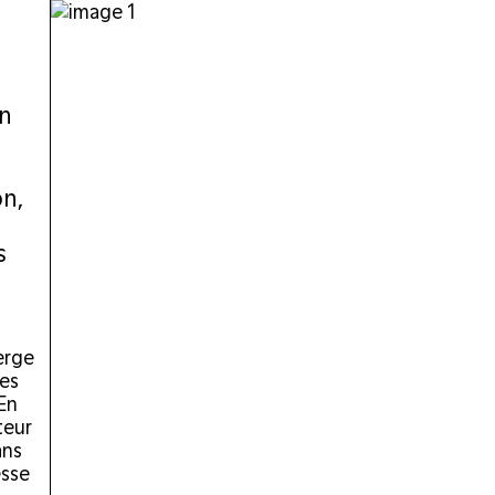
en
on,
s
merge
des
 En
teur
ans
esse