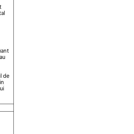
t
tal
uant
 au
il de
in
ui