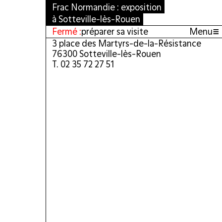
Frac Normandie : exposition
à Sotteville-lès-Rouen
≡
Fermé :
préparer sa visite
Menu
3 place des Martyrs-de-la-Résistance
76300 Sotteville-lès-Rouen
T. 02 35 72 27 51