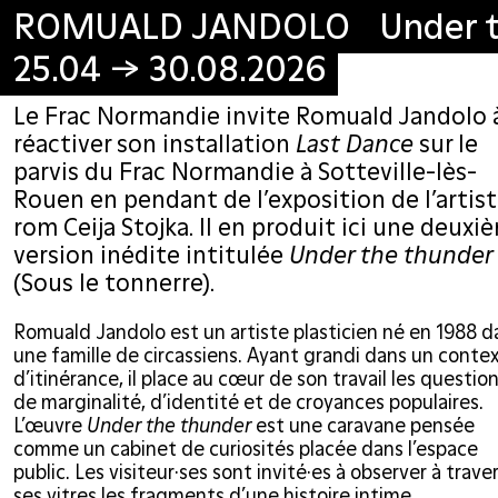
ROMUALD JANDOLO Under th
ROMUALD JANDOLO Under th
25.04 → 30.08.2026
25.04 → 30.08.2026
Le Frac Normandie invite Romuald Jandolo 
réactiver son installation
Last Dance
sur le
parvis du Frac Normandie à Sotteville-lès-
Rouen en pendant de l’exposition de l’artis
rom Ceija Stojka. Il en produit ici une deuxi
version inédite intitulée
Under the thunder
(Sous le tonnerre).
Romuald Jandolo est un artiste plasticien né en 1988 d
une famille de circassiens. Ayant grandi dans un conte
d’itinérance, il place au cœur de son travail les questio
de marginalité, d’identité et de croyances populaires.
L’œuvre
Under the thunder
est une caravane pensée
comme un cabinet de curiosités placée dans l’espace
public. Les visiteur·ses sont invité·es à observer à trave
ses vitres les fragments d’une histoire intime.